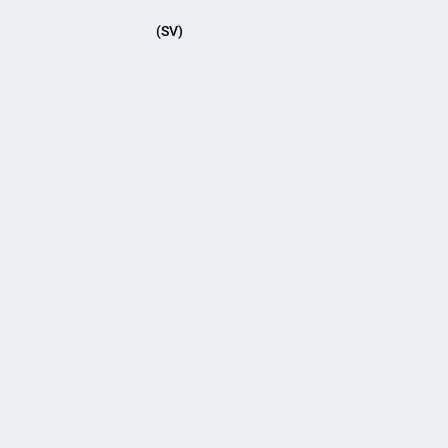
(SV)
Primär meny